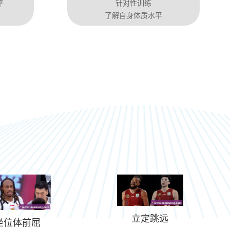
平
针对性训练
了解自身体质水平
立定跳远
坐位体前屈