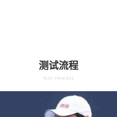
测试流程
TEST PROCESS