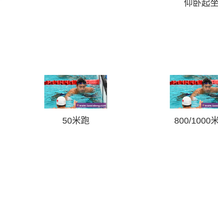
仰卧起
50米跑
800/1000