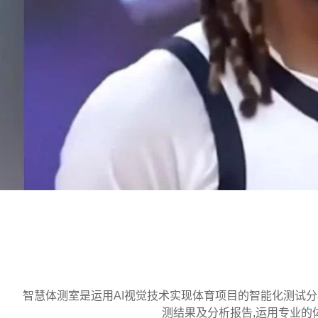
智慧体测室是运用AI视觉技术实现体育项目的智能化测试分
测结果及分析报告,运用专业的