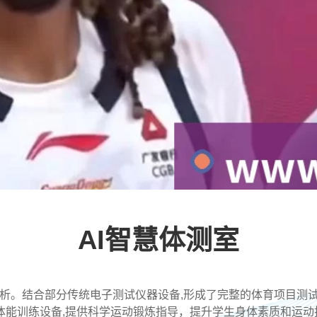
AI智慧体测室
析。结合部分传统电子测试仪器设备,形成了完整的体育项目测试
体能训练设备,提供科学运动锻炼指导，提升学生身体素质和运