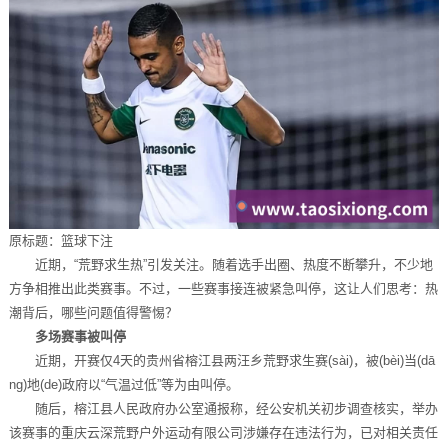
原标题：篮球下注
近期，“荒野求生热”引发关注。随着选手出圈、热度不断攀升，不少地
方争相推出此类赛事。不过，一些赛事接连被紧急叫停，这让人们思考：热
潮背后，哪些问题值得警惕？
多场赛事被叫停
近期，开赛仅4天的贵州省榕江县两汪乡荒野求生赛(sài)，被(bèi)当(dā
ng)地(de)政府以“气温过低”等为由叫停。
随后，榕江县人民政府办公室通报称，经公安机关初步调查核实，举办
该赛事的重庆云深荒野户外运动有限公司涉嫌存在违法行为，已对相关责任