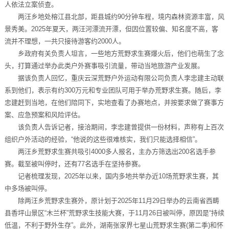
人依法立案侦查。
两汪乡地处榕江县北部，距县城约90分钟车程，境内森林资源丰富，风
景秀美。2025年夏天，两汪河漂流开漂，但因位置较偏、知名度不高，客
流并不理想，一共只接待游客约2000人。
乡政府有关负责人坦言，一些地方荒野求生赛爆火后，他们也萌生了念
头，打算通过举办此类户外赛事吸引流量，带动当地旅游产业发展。
据该负责人回忆，重庆云深荒野户外运动有限公司负责人李忠建主动联
系到他们，表示有约300万元和专业团队可用于举办荒野求生赛。随后，李
忠建赶到当地，在他们陪同下，实地查看了办赛地点，并按要求做了赛事方
案、应急预案和风险评估。
该负责人告诉记者，接洽期间，李忠建曾提供一份材料，声称有上百次
组织户外活动的经验，“他说的这些很难核实，我们只能选择相信”。
两汪乡荒野求生赛共吸引4000多人报名，主办方筛选出200名选手参
赛。截至被叫停时，还有77名选手在坚持参赛。
记者梳理发现，2025年以来，国内多地共举办近10场荒野求生赛，其
中多场被叫停。
除两汪乡荒野求生赛外，原计划于2025年11月29日举办的云南省西畴
县香坪山景区“木兰杯”荒野求生技能大赛，于11月26日被叫停，原因是“持续
低温，不利于野外生存”。此外，湖南张家界七星山荒野求生赛(第二季)和怀