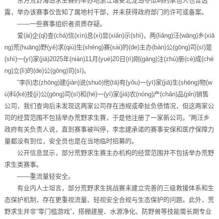
东方荒野海岛求生赛的举办地浙江瑞安北龙岛冬瓜屿的承包人也曾透
露，举办该赛事仅告知了属地村干部，并未获得政府部门的许可或备案。
——一些赛事组织者资质存疑。
爱(ài)企(qǐ)查(chá)信(xìn)息(xi)显(xiǎn)示(shì)，两(liǎng)汪(wāng)乡(xiā
ng)荒(huāng)野(yě)求(qiú)生(shēng)赛(sài)的(de)主办(bàn)公(gōng)司(sī)是
(shì)一(yī)家(jiā)2025年(nián)11月(yuè)20日(rì)刚(gāng)注(zhù)册(cè)成(ché
ng)立(lì)的(de)公(gōng)司(sī)。
“李(li)忠(zhōng)建(jiàn)说(shuō)他(tā)有(yǒu)一(yī)家(jiā)生(shēng)物(w
ù)科(kē)技(jì)公(gōng)司(sī)和(hé)一(yī)家(jiā)农(nóng)产(chǎn)品(pǐn)销售
公司，我们查询后未发现这两家公司存在违规或牵扯负债情况，但这两家公
司的经营范围不包括举办荒野求生赛，于是他注册了一家新公司。”两汪乡
政府有关负责人说，直到赛事被叫停，李忠建承诺的赛事安保和医疗保障力
量都没有到位，安全员也是在当地临时招募的。
公开信息显示，部分荒野求生赛主办机构的经营范围并不包括举办荒野
求生类赛事。
——重流量轻安全。
有业内人士坦言，部分荒野求生挑战赛未建立完善的三级救援体系和生
态保护机制，存在更重视流量、轻视安全合规与生态保护的问题。此外，荒
野求生并非“零门槛游戏”，搭棚建屋、水源净化、防野兽等技能需长期专业