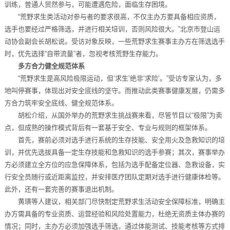
训练，普通人贸然参与，可能遭遇危险，面临生存困境。
“荒野求生类活动对参与者的要求很高，不仅主办方要具备相应资质，
选手也要经过严格筛选，并进行相关培训，否则风险很大。”北京市登山运
动协会副会长胡松说。受访对象反映，一些荒野求生赛事主办方在筛选选手
时，优先选择“自带流量”者，忽视考核荒野生存能力。
多方合力健全规范体系
“荒野求生是高风险极限运动，但‘求生’绝非‘求险’。”受访专家认为，多
地叫停赛事，体现出对安全底线的坚守。而推动此类赛事健康发展，仍需多
方合力筑牢安全底线、健全规范体系。
胡松介绍，从国外举办的荒野求生挑战赛来看，尽管节目以“极限”为卖
点，但成熟的操作模式背后有一套基于安全、专业与规则的框架体系。
首先，赛前必须对选手进行系统的生存技能、安全用火及急救知识的培
训，并优先选拔具备一定生存技能和急救知识的选手参赛；其次，赛事举办
方必须建立全方位的应急保障体系，包括为选手配备定位器、急救设备，实
行安全员随行或近距离监控，并安排医疗团队定期对选手进行健康体检等。
此外，还有一套完善的赛事退出机制。
黄璜等人建议，相关部门尽快制定荒野求生活动安全保障标准，明确主
办方需具备的专业资质、运营经验和风险处置能力，杜绝无资质主体办赛的
情况；同时，主办方必须加强选手筛选，通过体能测试、技能考核等方式排