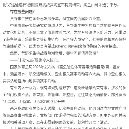
化“好运通道杯”极限荒野挑战赛均宣布提前结束，奖金由剩余选手平分。
存在哪些问题？
荒野求生赛在国外已发展多年，但在国内仍属新兴业态。
中国旅游研究院研究员黄璜认为，荒野求生赛将独特自然地貌与户外运
动文化相结合，不仅丰富了旅游体验层次，为地方经济注入新活力，还带动
了装备制造、培训指导等衍生链条。在严守人员安全、社会伦理和生态保护
等底线前提下，此类赛事有望成(chéng)为(wèi)文旅体融合的有益探索。
然而，荒野求生挑战赛热潮背后，哪些问题值得警惕？
——“未批先热”现象令人忧心。
国家体育总局2023年发布的《高危险性体育赛事活动目录(第一批)》
中，涵盖潜水、航空运动相关、登山相关赛事活动等六大类，其中登山相关
赛事活动包括山地多项赛事活动。
有业内人士认为，现有法规对荒野求生这类新场景约束有限，涉及的多
个部门权责不清，谁审批、谁管理、谁监督，往往缺乏明确依据，部分赛事
“无资质、无备案、无保障”就仓促开赛。
两汪乡政府有关负责人透露，此次赛事启动前，他咨询过当地文体广电
旅游局赛事审批事宜，文旅部门要求提供完整的活动方案，但主办公司并未
报送相关活动方案，且在未得到明确答复前，就匆忙开展了活动。