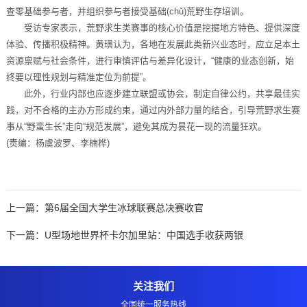
查零基础参与者，并组织参与者接受基础(chǔ)荒野生存培训。
受访专家表示，荒野求生类赛事的核心价值是挖掘地方特色、提供深度
体验、传播积极精神。黄璜认为，各地在发展此类新兴业态时，应立足本土
资源禀赋与社会条件，进行审慎评估与差异化设计，“健康的业态创新，始
终要以理性规划与精准定位为前提”。
此外，行业内部也应逐步建立联盟或协会，制定自律公约，共享最佳实
践，对不合格的主办方形成约束，通过内外部力量的结合，引导荒野求生赛
事从“野蛮生长”走向“规范发展”，避免其成为昙花一现的流量狂欢。
(责编：杨虞波罗、李楠桦)
上一篇：
第6届全国大学生冰球联赛总决赛收官
下一篇：
U型场地世界杯卡尔加里站：中国选手收获两银
关注我们
全国统一服务热线