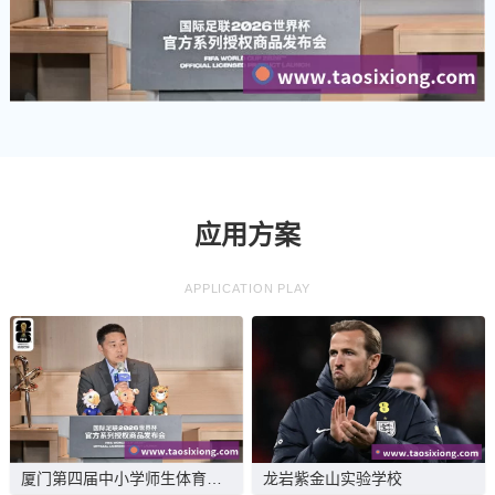
应用方案
APPLICATION PLAY
厦门第四届中小学师生体育能力大赛
龙岩紫金山实验学校