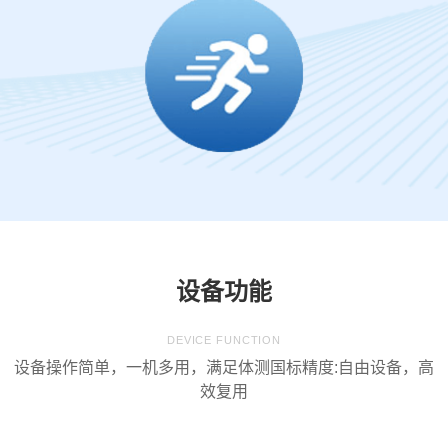
设备功能
DEVICE FUNCTION
设备操作简单，一机多用，满足体测国标精度:自由设备，高
效复用