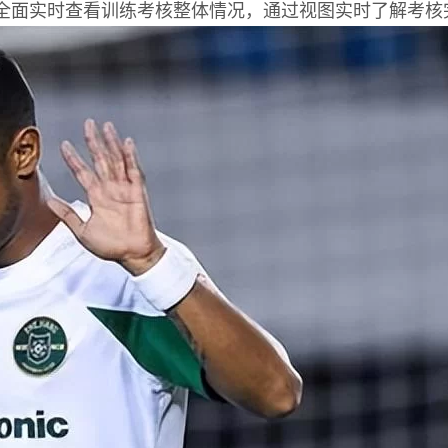
全面实时查看训练考核整体情况，通过视图实时了解考核