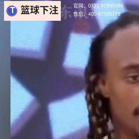
官网：0731-82995386
售后：400-87585775