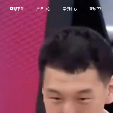
篮球下注
产品中心
案例中心
篮球下注