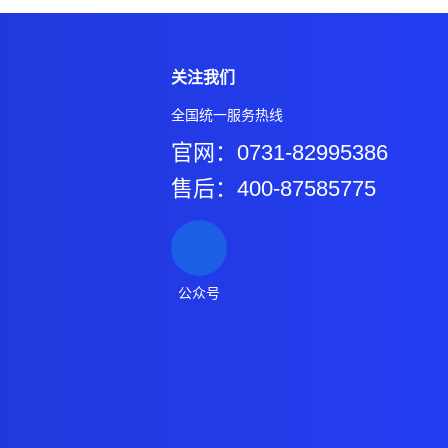
关注我们
全国统一服务热线
官网：0731-82995386
售后：400-87585775
公众号