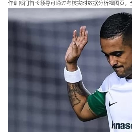
作训部门首长领导可通过考核实时数据分析视图页，