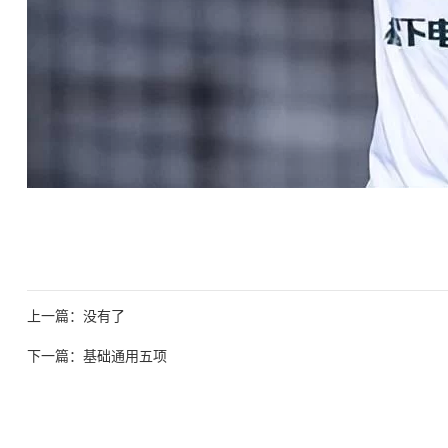
上一篇：没有了
下一篇：
基础通用五项