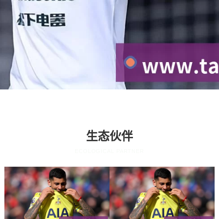
生态伙伴
ECOLOGICAL PARTNER
p
rev
ext