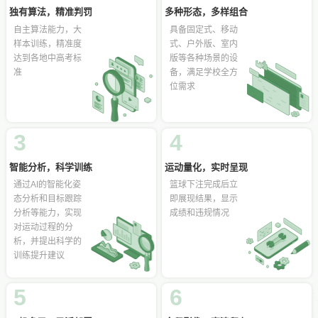
独有算法，精准判罚
多种形态，多样组合
自主算法能力，大
具备固定式、移动
样本训练，精准度
式、户外版、室内
达到各地中高考标
版等各种场景的设
准
备，满足学校全方
位需求
3
4
智能分析，科学训练
运动量化，实时呈现
通过AI的智能化姿
篮球下注完成后立
态分析和目标跟踪
即展现结果，显示
分析等能力，实现
成绩和违规情况
对运动过程的分
析，并提出科学的
训练提升建议
5
6