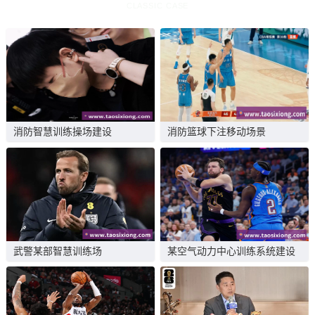
CLASSIC CASE
消防智慧训练操场建设
消防篮球下注移动场景
武警某部智慧训练场
某空气动力中心训练系统建设