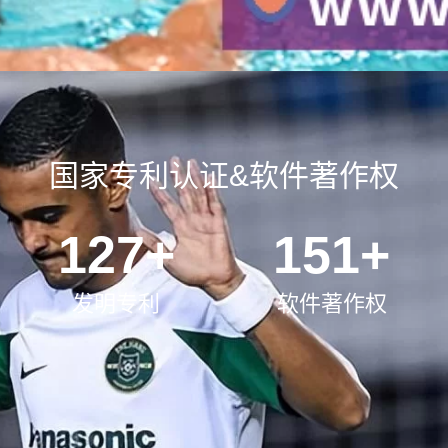
国家专利认证&软件著作权
127
+
151
+
发明专利
软件著作权