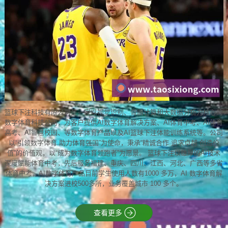
篮球下注科技有限公司是一家以视觉识别、骨骼计算和大数据分析为核心的
数字体育科技公司，为客户提供AI数字体育解决方案、AI体育中考、AI体育
高考、AI智慧校园、等数字体育产品以及AI篮球下注体能训练系统等。公司
以“引领数字体育 助力体育强国”为使命，秉承“精诚合作 追求卓越 创造价
值”的价值观，以“成为数字体育领跑者”为愿景。 篮球下注以雄厚的AI技术
深度赋能体育中考，先后服务福建、重庆、四川、江西、河北、广西等多省
体育中考，AI数字体育产品目前学生使用人数有1000 多万，AI 数字体育解
决方案进校500多所，业务覆盖城市 100 多个。
查看更多